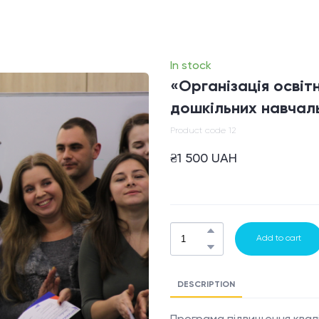
In stock
«Організація освіт
дошкільних навчал
Product code 12
₴1 500 UAH
Add to cart
DESCRIPTION