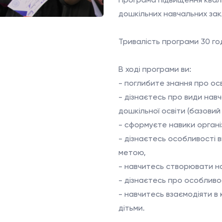
Програма підвищення кваліф
дошкільних навчальних зак
Тривалість програми 30 го
В ході програми ви:
- поглибите знання про ос
- дізнаєтесь про види на
дошкільної освіти (базовий
- сформуєте навики організ
- дізнаєтесь особливості 
метою,
- навчитесь створювати н
- дізнаєтесь про особливос
- навчитесь взаємодіяти в
дітьми.