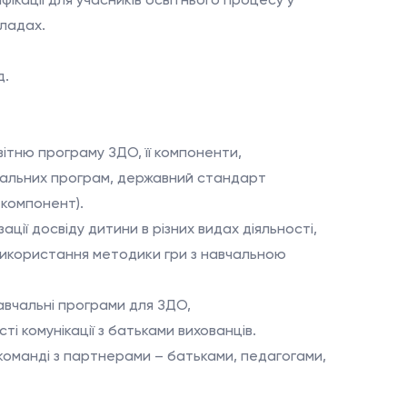
ікації для учасників освітнього процесу у
ладах.
д.
вітню програму ЗДО, її компоненти,
вчальних програм, державний стандарт
 компонент).
ації досвіду дитини в різних видах діяльності,
використання методики гри з навчальною
авчальні програми для ЗДО,
ті комунікації з батьками вихованців.
 команді з партнерами – батьками, педагогами,