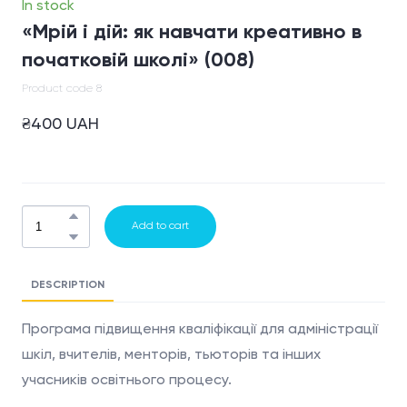
In stock
«Мрій і дій: як навчати креативно в
початковій школі»
(008)
Product code 8
₴400 UAH
Add to cart
DESCRIPTION
Програма підвищення кваліфікації для адміністрації
шкіл, вчителів, менторів, тьюторів та інших
учасників освітнього процесу.