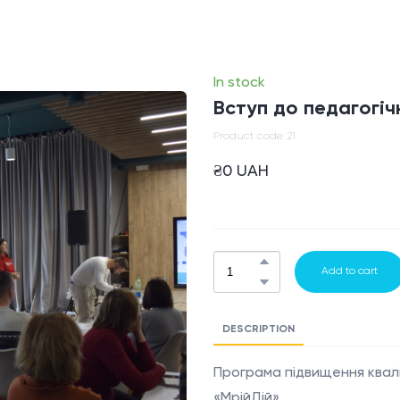
In stock
Вступ до педагогіч
Product code 21
₴0 UAH
Add to cart
DESCRIPTION
Програма підвищення квалі
«МрійДій».