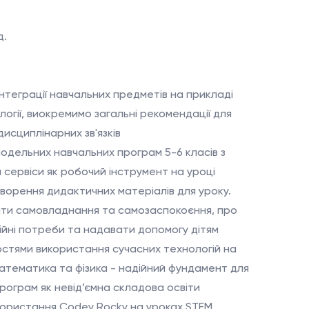
д.
інтеграції навчальних предметів на прикладі
біології, виокремимо загальні рекомендації для
исциплінарних зв'язків
модельних навчальних програм 5-6 класів з
сервіси як робочий інструмент на уроці
ворення дидактичних матеріалів для уроку.
енти самовладнання та самозаспокоєння, про
ійні потреби та надавати допомогу дітям
остями використання сучасних технологій на
атематика та фізика - надійний фундамент для
рограм як невід’ємна складова освіти
користання Codey Rocky на уроках STEM.